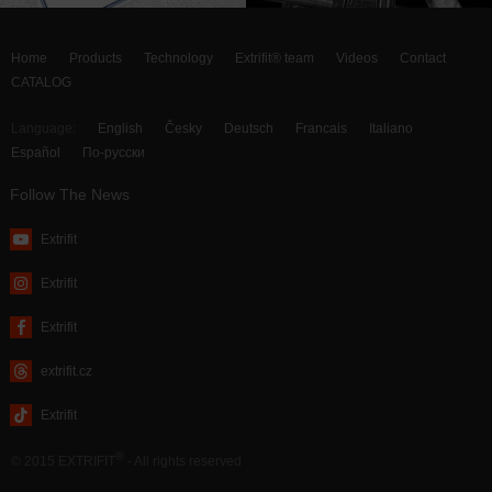
Home
Products
Technology
Extrifit® team
Videos
Contact
CATALOG
Language:
English
Česky
Deutsch
Francais
Italiano
Español
По-русски
Follow The News
Extrifit
Extrifit
Extrifit
extrifit.cz
Extrifit
®
© 2015 EXTRIFIT
- All rights reserved
webdesign by MAISON D’IDÉE