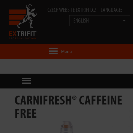
CZECH WEBSITE EXTRIFIT.CZ
LANGUAGE:
ENGLISH
Menu
EXTRIFIT® IDEA
PRODUCTS
TECHNOLOGY
CARNIFRESH® CAFFEINE
EXTRIFIT® TEAM
FREE
VIDEOS