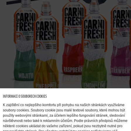
INFORMACE O SOUBORECH COOKIES
K zajištění co nejlepšího komfortu při pohybu na našich stránkách využíváme
soubory cookies. Soubory cookie jsou malé textové soubory, které mohou být
použity webovými stránkami, za účelem lepšího fungování stránek, sledování
návštěvnosti nebo také k reklamním účelům. Podle právních předpisů můžeme
některé cookies ukládat do vašeho zařízení, pokud jsou nezbytně nutné pro