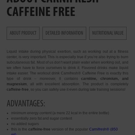
CAFFEINE FREE
ABOUT PRODUCT
DETAILED INFORMATION
NUTRITIONAL VALUE
Liquid intake during physical exertion, such as working out at a fitness
center, is very important. This is especially true if you’re also trying to burn
subcutaneous fat. Most of us don’t want plain water when working out, and
we often have to force ourselves to drink it. Flavored drinks make liquid
intake easier. The workout drink Carnifresh® Caffeine Free is exactly this
type of drink – moreover, it contains
carnitine, chromium, and
magnesium
, all with excellent absorption. The product is completely
caffeine-free
, so you can safely use it even during late training sessions!
ADVANTAGES:
minimum energy content (a mere 22 kcal in the entire bottle)
essentially zero fat and sugar content
no added sugars
this is the
caffeine-free
version of the popular
Carnifresh® (850
ml)