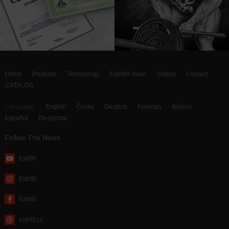
Home
Products
Technology
Extrifit® team
Videos
Contact
CATALOG
Language:
English
Česky
Deutsch
Francais
Italiano
Español
По-русски
Follow The News
Extrifit
Extrifit
Extrifit
extrifit.cz