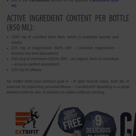
this is the
carbonated
version of the popular
Carnifresh® (850
ml)
ACTIVE INGREDIENT CONTENT PER BOTTLE
(850 ML):
1500 mg of carnitine (free form, which is available quickly and
easily)
225 mg of magnesium (60% DRI – chelated magnesium –
ensures the best absorption)
200 mcg of chromium (500% DRI – an organic form of chromium
– ensures perfect absorption)
100 mg of caffeine
No matter what your workout goal is – to gain muscle mass, burn fat, or
exercise for improving personal fitness – Carnifresh® Sparkling is a great
workout drink for you. It contains no added artificial coloring.