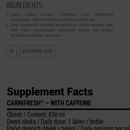
INGREDIENTS:
water, carbon dioxide, L-Carnitine base, magnesium
bisglycinate, caffeine anhydrous, chromium picolinate
other ingredients: stabiliser: polydextrose, acidity regulator: citric
acid, flavor, preservatives: potassium sorbate and sodium
benzoate, sweetener: sucralose
UP
NUTRITIONAL VALUE