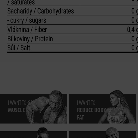
I WANT TO
GAIN
I WANT TO
MUSCLE
MASS
REDUCE BODY
FAT