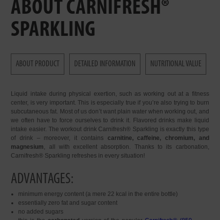
ABOUT CARNIFRESH®
SPARKLING
ABOUT PRODUCT
DETAILED INFORMATION
NUTRITIONAL VALUE
Liquid intake during physical exertion, such as working out at a fitness
center, is very important. This is especially true if you’re also trying to burn
subcutaneous fat. Most of us don’t want plain water when working out, and
we often have to force ourselves to drink it. Flavored drinks make liquid
intake easier. The workout drink Carnifresh® Sparkling is exactly this type
of drink – moreover, it contains
carnitine, caffeine, chromium, and
magnesium
, all with excellent absorption. Thanks to its carbonation,
Carnifresh® Sparkling refreshes in every situation!
ADVANTAGES:
minimum energy content (a mere 22 kcal in the entire bottle)
essentially zero fat and sugar content
no added sugars